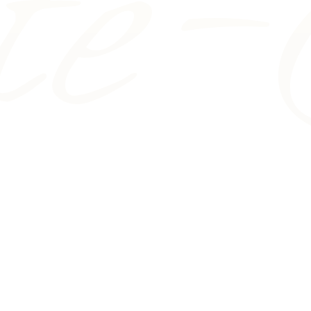
'Opéra de Monte-Carlo, que ce soit pour des
 Principauté". Ainsi, nous nous tournons davantage
, et en soutenant les chanteurs en formation à