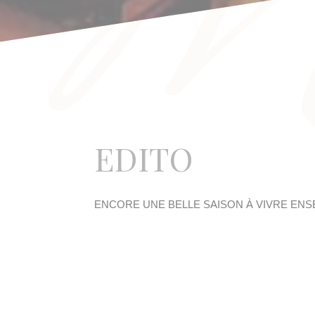
EDITO
ENCORE UNE BELLE SAISON À VIVRE EN
C'est un plaisir de partager avec nos memb
conférences, des générales, des cocktails ou de
Encore une fois cette saison, j'ai voulu insister
vers la jeunesse, celle du public et celle de
l'Académie de Musique Rainier III, d'autre par