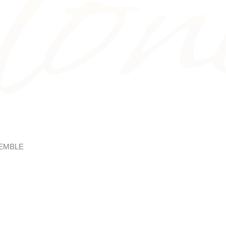
SEMBLE
res nos événements, organisés autour du superbe programme de l
s dîners avec les artistes, des voyages...
 sur l'un des objets de notre Association: "développer l'art lyrique en
s artistes en devenir en favorisant nos membres Juniors d'une part
t. Un programme de parrainage sera proposé à nos membres.